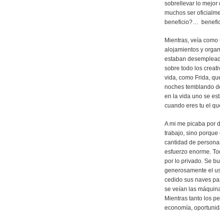
sobrellevar lo mejor
muchos ser oficialme
beneficio?… benefici
Mientras, veía como
alojamientos y orga
estaban desempleado
sobre todo los crea
vida, como Frida, qu
noches temblando de
en la vida uno se es
cuando eres tu el q
A mi me picaba por d
trabajo, sino porque
cantidad de personas
esfuerzo enorme. To
por lo privado. Se b
generosamente el uso
cedido sus naves par
se veían las máquina
Mientras tanto los p
economía, oportunid