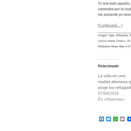
Yo leía todo aquello
caminaba por la ciud
me presenté yo mism
(Continuará… )
________________
Imágen: Ggia, Wikipedia, A
Lesvos island, Greece. 29
Attribution-Share Alike 4.0 
Relacionado
La vida en una
ciudad alemana 
acoje los refugia
07/04/2016
En «Historias»
Facebook
Twitter
What
Em