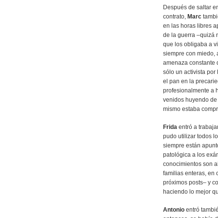
Después de saltar en
contrato,
Marc
tambié
en las horas libres 
de la guerra –quizá n
que los obligaba a vi
siempre con miedo, 
amenaza constante de
sólo un activista po
el pan en la precar
profesionalmente a h
venidos huyendo de l
mismo estaba compro
Frida
entró a trabaja
pudo utilizar todos 
siempre están apunto
patológica a los ex
conocimientos son ah
familias enteras, en
próximos posts– y co
haciendo lo mejor q
Antonio
entró tambié