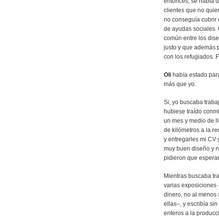
entonces, se había d
clientes que no qui
no conseguía cubrir
de ayudas sociales. 
común entre los dise
justo y que además p
con los refugiados. F
Oli
había estado par
más que yo.
Si, yo buscaba traba
hubiese traído conmi
un mes y medio de ll
de kilómetros a la 
y entregarles mi CV y
muy buen diseño y no
pidieron que espera
Mientras buscaba tra
varias exposiciones
dinero, no al menos 
ellas–, y escribía s
enteros a la producci