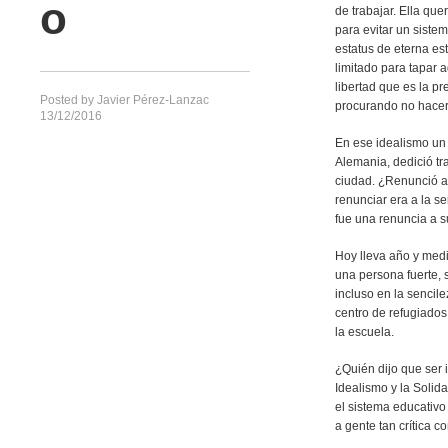
o
de trabajar. Ella que
para evitar un sist
estatus de eterna es
limitado para tapar 
libertad que es la pr
Posted by
Javier Pérez-Lanzac
procurando no hacers
13/12/2016
En ese idealismo un 
Alemania, dedició tr
ciudad. ¿Renunció a
renunciar era a la s
fue una renuncia a s
Hoy lleva año y medi
una persona fuerte,
incluso en la senci
centro de refugiados 
la escuela.
¿Quién dijo que ser i
Idealismo y la Solid
el sistema educativ
a gente tan crítica 