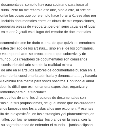
 documentales, como lo hay para cocinar o para jugar al
 duda. Pero no me refiero a ese arte, sino a otro, al arte de
contar las cosas que por ejemplo hace llorar a K., ese algo por
e incluido documentales entre las obras de mis exposiciones,
pequeñas piezas de viedoarte, pero en serio ¿cuál es el lugar
en el arte? ¿cuál es el lugar del creador de documentales
documentales me he dado cuenta de que quizá los creadores
stén del lado de los artistas… sino en el de los comisarios,
te velan por el arte, se preocupan de que sobreviva y de
el mundo. Los creadores de documentales son comisarios
 comisarios del arte sino de la realidad misma.
de arte en el arte, los autores de documentales buscan en la
 entenderla, cuestionarla, admirarla y denunciarla… , y hacerla
l exhibirla finalmente para todos nosotros. Con todo el amor
aben lo difícil que es montar una exposición, organizar y
 elementos para que funcione?
 que los de cine, los directores de documentales son
s que sus propios temas, de igual modo que los curadores
enos famosos que los artistas a los que exponen. Presentes
ita de la exposición, en las estrategias y el planeamiento, en
l taller, con las herramientas, los planos en la mesa, con la
y su sagrado deseo de entender el mundo… jamás eclipsan