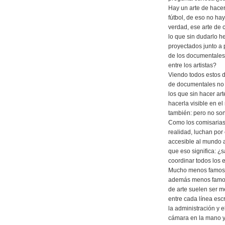
Hay un arte de hacer
fútbol, de eso no hay
verdad, ese arte de 
lo que sin dudarlo h
proyectados junto a 
de los documentales 
entre los artistas?
Viendo todos estos 
de documentales no e
los que sin hacer ar
hacerla visible en 
también: pero no son
Como los comisarias 
realidad, luchan por
accesible al mundo a
que eso significa: ¿s
coordinar todos los
Mucho menos famosos
además menos famoso
de arte suelen ser m
entre cada línea escr
la administración y e
cámara en la mano 