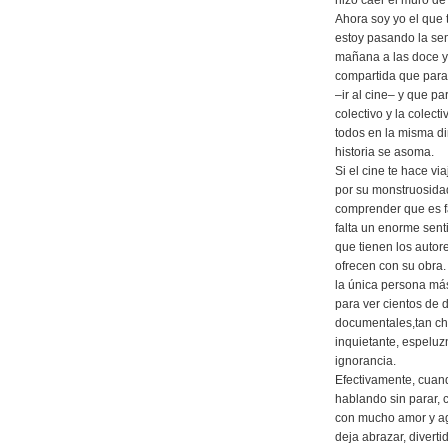
hizo caer el muro de 
Ahora soy yo el que 
estoy pasando la sem
mañana a las doce y
compartida que para
–ir al cine– y que pa
colectivo y la colect
todos en la misma di
historia se asoma.
Si el cine te hace vi
por su monstruosidad
comprender que es f
falta un enorme sent
que tienen los autor
ofrecen con su obra
la única persona má
para ver cientos de 
documentales,tan ch
inquietante, espeluz
ignorancia.
Efectivamente, cuand
hablando sin parar, 
con mucho amor y agr
deja abrazar, divert