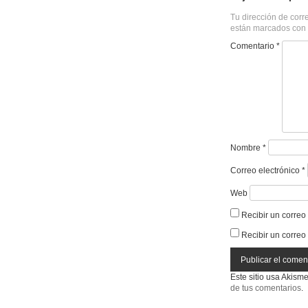
Tu dirección de corr
están marcados con
Comentario
*
Nombre
*
Correo electrónico
*
Web
Recibir un correo
Recibir un correo
Este sitio usa Akism
de tus comentarios
.