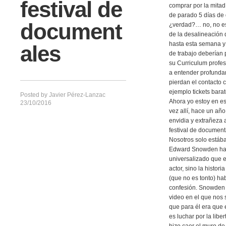
festival de
comprar por la mitad 
de parado 5 días de
document
¿verdad?… no, no es 
de la desalineación 
hasta esta semana y
ales
de trabajo deberían 
su Curriculum profes
a entender profunda
pierdan el contacto c
ejemplo tickets bara
Posted by
Javier Pérez-Lanzac
Ahora yo estoy en es
23/10/2016
vez allí, hace un añ
envidia y extrañeza 
festival de documen
Nosotros solo estáb
Edward Snowden hace
universalizado que e
actor, sino la histor
(que no es tonto) ha
confesión. Snowden 
video en el que nos 
que para él era que 
es luchar por la libe