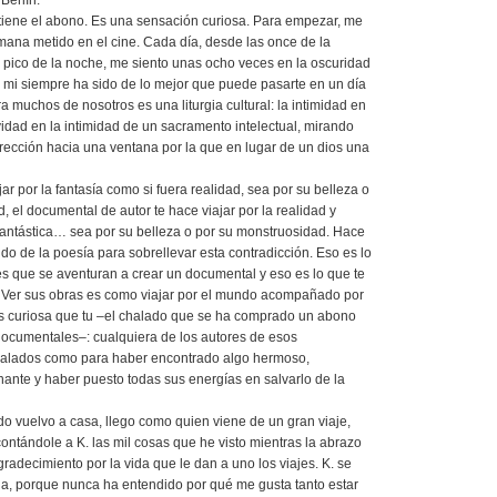
Berlín.
tiene el abono. Es una sensación curiosa. Para empezar, me
ana metido en el cine. Cada día, desde las once de la
 pico de la noche, me siento unas ocho veces en la oscuridad
 mi siempre ha sido de lo mejor que puede pasarte en un día
ra muchos de nosotros es una liturgia cultural: la intimidad en
ividad en la intimidad de un sacramento intelectual, mirando
rección hacia una ventana por la que en lugar de un dios una
ajar por la fantasía como si fuera realidad, sea por su belleza o
, el documental de autor te hace viajar por la realidad y
antástica… sea por su belleza o por su monstruosidad. Hace
ido de la poesía para sobrellevar esta contradicción. Eso es lo
es que se aventuran a crear un documental y eso es lo que te
. Ver sus obras es como viajar por el mundo acompañado por
s curiosa que tu –el chalado que se ha comprado un abono
documentales–: cualquiera de los autores de esos
alados como para haber encontrado algo hermoso,
nante y haber puesto todas sus energías en salvarlo de la
o vuelvo a casa, llego como quien viene de un gran viaje,
contándole a K. las mil cosas que he visto mientras la abrazo
adecimiento por la vida que le dan a uno los viajes. K. se
ida, porque nunca ha entendido por qué me gusta tanto estar