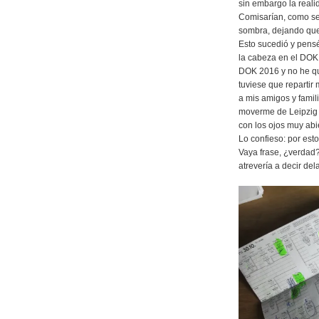
sin embargo la reali
Comisarían, como se 
sombra, dejando que 
Esto sucedió y pensé
la cabeza en el DOK
DOK 2016 y no he que
tuviese que repartir 
a mis amigos y famil
moverme de Leipzig 
con los ojos muy abi
Lo confieso: por est
Vaya frase, ¿verdad?,
atrevería a decir de