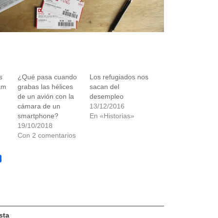
s
¿Qué pasa cuando
Los refugiados nos
am
grabas las hélices
sacan del
de un avión con la
desempleo
cámara de un
13/12/2016
smartphone?
En «Historias»
19/10/2018
Con 2 comentarios
sApp
ail
sta