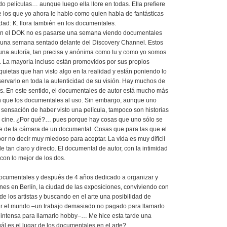
do películas… aunque luego ella llore en todas. Ella prefiere
 los que yo ahora le hablo como quien habla de fantásticas
rdad: K. llora también en los documentales.
n el DOK no es pasarse una semana viendo documentales
una semana sentado delante del Discovery Channel. Estos
una autoría, tan precisa y anónima como tu y como yo somos
. La mayoría incluso están promovidos por sus propios
quietas que han visto algo en la realidad y están poniendo lo
servarlo en toda la autenticidad de su visión. Hay muchos de
s. En este sentido, el documentales de autor está mucho más
ón que los documentales al uso. Sin embargo, aunque uno
a sensación de haber visto una película, tampoco son historias
 cine. ¿Por qué?… pues porque hay cosas que uno sólo se
te de la cámara de un documental. Cosas que para las que el
r no decir muy miedoso para aceptar. La vida es muy difícil
e tan claro y directo. El documental de autor, con la intimidad
 con lo mejor de los dos.
ocumentales y después de 4 años dedicado a organizar y
nes en Berlín, la ciudad de las exposiciones, conviviendo con
 de los artistas y buscando en el arte una posibilidad de
ar el mundo –un trabajo demasiado no pagado para llamarlo
 intensa para llamarlo hobby–… Me hice esta tarde una
ál es el lugar de los documentales en el arte?