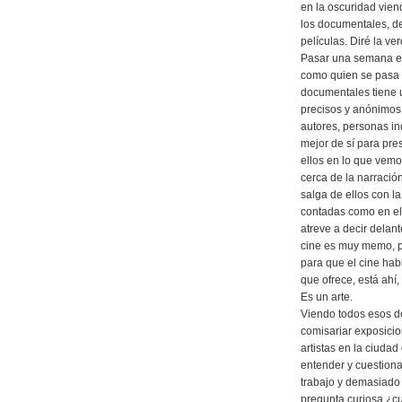
en la oscuridad vien
los documentales, de
películas. Diré la ve
Pasar una semana e
como quien se pasa 
documentales tiene 
precisos y anónimos
autores, personas in
mejor de sí para pre
ellos en lo que vemo
cerca de la narraci
salga de ellos con l
contadas como en el
atreve a decir delan
cine es muy memo, po
para que el cine habl
que ofrece, está ahí,
Es un arte.
Viendo todos esos d
comisariar exposicio
artistas en la ciudad
entender y cuestion
trabajo y demasiado
pregunta curiosa ¿cu