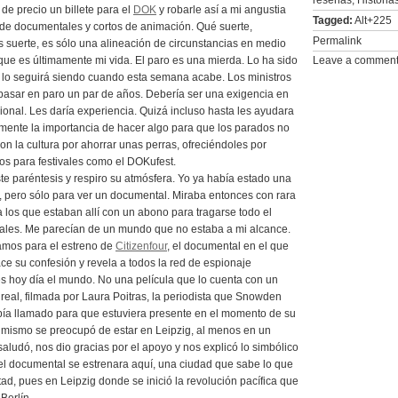
reseñas
,
Historia
de precio un billete para el
DOK
y robarle así a mi angustia
Tagged:
Alt+225
 de documentales y cortos de animación. Qué suerte,
Permalink
suerte, es sólo una alineación de circunstancias en medio
que es últimamente mi vida. El paro es una mierda. Lo ha sido
Leave a commen
 lo seguirá siendo cuando esta semana acabe. Los ministros
pasar en paro un par de años. Debería ser una exigencia en
ional. Les daría experiencia. Quizá incluso hasta les ayudara
mente la importancia de hacer algo para que los parados no
on la cultura por ahorrar unas perras, ofreciéndoles por
tos para festivales como el DOKufest.
te paréntesis y respiro su atmósfera. Yo ya había estado una
o, pero sólo para ver un documental. Miraba entonces con rara
a los que estaban allí con un abono para tragarse todo el
tales. Me parecían de un mundo que no estaba a mi alcance.
amos para el estreno de
Citizenfour
, el documental en el que
 su confesión y revela a todos la red de espionaje
s hoy día el mundo. No una película que lo cuenta con un
ia real, filmada por Laura Poitras, la periodista que Snowden
bía llamado para que estuviera presente en el momento de su
mismo se preocupó de estar en Leipzig, al menos en un
saludó, nos dio gracias por el apoyo y nos explicó lo simbólico
el documental se estrenara aquí, una ciudad que sabe lo que
rtad, pues en Leipzig donde se inició la revolución pacífica que