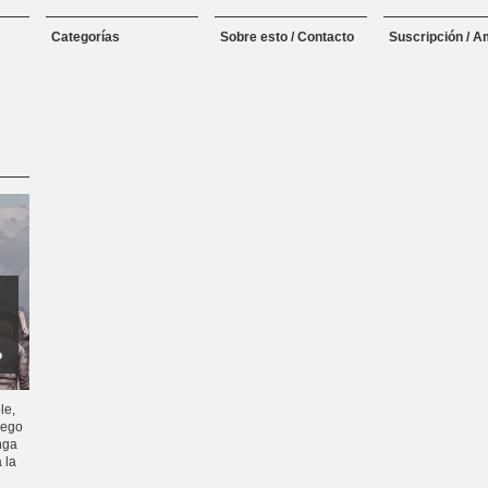
Categorías
Sobre esto / Contacto
Suscripción / A
?
le,
uego
nga
 la