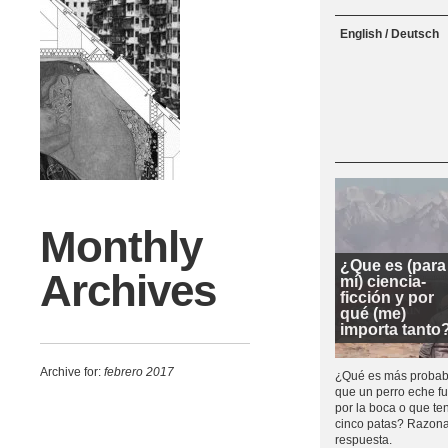
Menu
Skip to content
English / Deutsch
Monthly
¿Que es (para
Archives
mí) ciencia-
ficción y por
qué (me)
importa tanto
Archive for:
febrero 2017
¿Qué es más probab
que un perro eche f
por la boca o que te
cinco patas? Razona
respuesta.