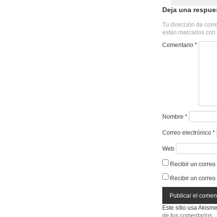
Deja una respue
Tu dirección de corr
están marcados con
Comentario
*
Nombre
*
Correo electrónico
*
Web
Recibir un correo
Recibir un correo
Este sitio usa Akism
de tus comentarios
.