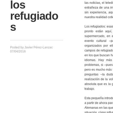
los
las noticias, el tele
extrañeza de una im
refugiado
sin experiencia, aq
nuestra realidad coti
s
Los refugiados: esas 
pronto están aquí
supermercado, en e
evento cultural –
organizados por el
Posted by
Javier Pérez-Lanzac
campos de refugiados
07/04/2016
en los que buscan ha
idiomas. Hay más 
problemas, si –pues 
pero es mucho más 
preguntas –la dud
realización de la vo
absoluta que es la 
trabajo.
Esta pequeña introdu
a partir de ahora pa
Alemanas en las que 
situación, cómo infl