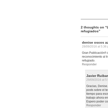
2 thoughts on “
refugiados
”
denise oscos a
28/09/2016 at 5:36
Gran Publicación!! 
reconocimiento al t
refugiado.
Responder
Javier Ruiba
29/09/2016 at 5
Gracias, Denise.
posts sobre el te
tiempo para esc
trabajo ahora en
Espero poder co
Responder