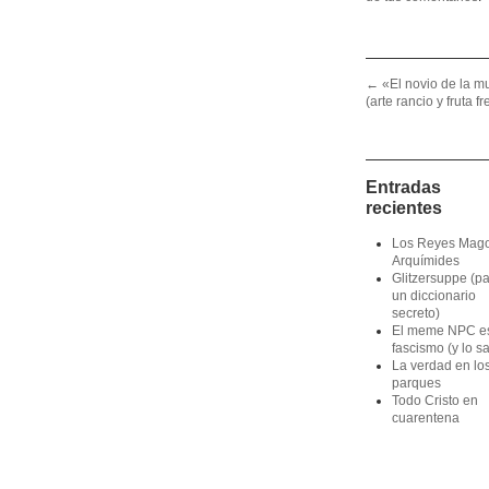
Post navigation
←
«El novio de la mu
(arte rancio y fruta f
Entradas
recientes
Los Reyes Mag
Arquímides
Glitzersuppe (p
un diccionario
secreto)
El meme NPC e
fascismo (y lo s
La verdad en lo
parques
Todo Cristo en
cuarentena