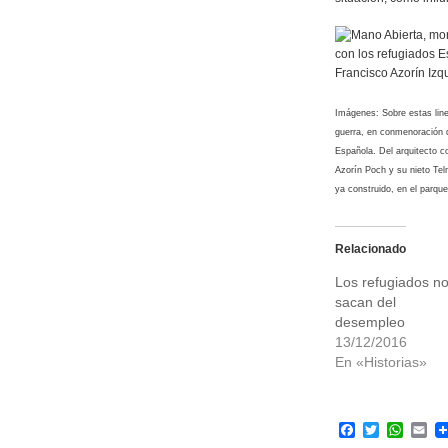
Imágenes: Sobre estas lin
guerra, en conmenoración de
Española. Del arquitecto c
Azorín Poch y su nieto Te
ya construido, en el parq
Relacionado
Los refugiados n
sacan del
desempleo
13/12/2016
En «Historias»
Facebook
Twitter
What
Em