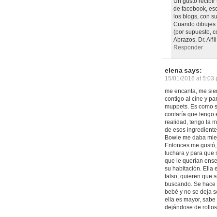
Un gusto recibir
de facebook, ese
los blogs, con su
Cuando dibujes e
(por supuesto, c
Abrazos, Dr. Añil
Responder
elena
says:
15/01/2016 at 5:03
me encanta, me sie
contigo al cine y pa
muppets. Es como si
contaría que tengo 
realidad, tengo la 
de esos ingrediente
Bowie me daba miedo
Entonces me gustó, 
luchara y para que s
que le querían ens
su habitación. Ella
falso, quieren que 
buscando. Se hace 
bebé y no se deja 
ella es mayor, sabe 
dejándose de rollos