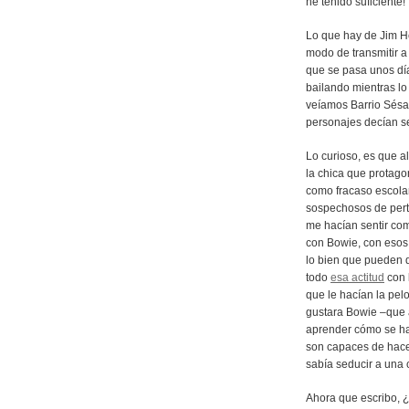
he tenido suficiente!
Lo que hay de Jim Hen
modo de transmitir a 
que se pasa unos dí
bailando mientras lo
veíamos Barrio Sésa
personajes decían s
Lo curioso, es que a
la chica que protago
como fracaso escola
sospechosos de perte
me hacían sentir co
con Bowie, con esos
lo bien que pueden q
todo
esa actitud
con 
que le hacían la pel
gustara Bowie –que at
aprender cómo se hac
son capaces de hacer
sabía seducir a una 
Ahora que escribo, 