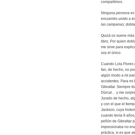
compartimos.
Ninguna persona es 
encuentro unido a t
las campanas; doblan
Quizá os suene más 
libro, Por quien dob
me sirve para expli
soy el único.
Cuando Lola Flores m
fan, de hecho, no pod
algún modo a mi pais
accidentes. Para mi 
Gibraltar. Siempre i
Dúrcal… y me sorpren
Jurado de hecho, alg
y con el que el tie
Jackson, cuya histo
cuando tenía 9 años
peñón de Gibraltar p
impresionaba no era 
práctica, si es que a