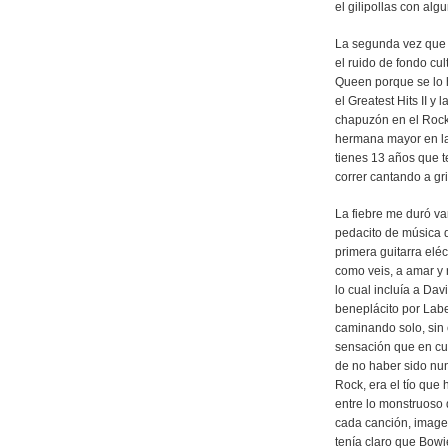
el gilipollas con alg
La segunda vez que 
el ruido de fondo cu
Queen porque se lo h
el Greatest Hits II 
chapuzón en el Rock 
hermana mayor en la 
tienes 13 años que t
correr cantando a gri
La fiebre me duró va
pedacito de música 
primera guitarra elé
como veis, a amar y
lo cual incluía a Da
beneplácito por Labe
caminando solo, sin
sensación que en cu
de no haber sido nun
Rock, era el tío que
entre lo monstruoso
cada canción, image
tenía claro que Bowi