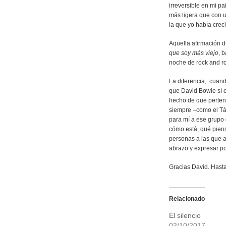
irreversible en mi p
más ligera que con u
la que yo había crec
Aquella afirmación de
que soy más viejo
, 
noche de rock and r
La diferencia, cuan
que David Bowie sí e
hecho de que perten
siempre –como el Tá
para mí a ese grupo 
cómo está, qué piensa
personas a las que 
abrazo y expresar po
Gracias David. Hast
Relacionado
El silencio
03/10/2017