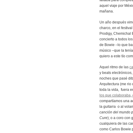
faltaba para complet
aquel viaje por Méxi
mañana.
Un año después vimos
charco, en el festiva
Prodigy, Chemichal 
concierto a todos lo
de Bowie –lo que bas
músico –que la tenía
quiero a este tío co
Aquel ritmo de las
ca
y beats electrónicos
noches que pasé dib
Arquitectura (me ri
toda la vida, fuera e
los que colaboraba,
compartíamos una ad
la guitarra o al volan
canción del mundo par
Cure
); o a coro con
cualquiera de las ca
como Carlos Bowie p