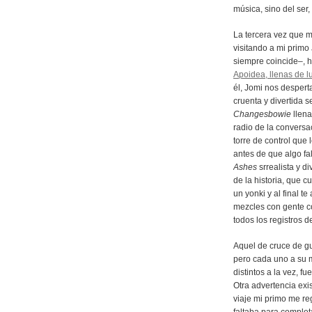
música, sino del ser,
La tercera vez que 
visitando a mi prim
siempre coincide–, h
Apoidea, llenas de l
él, Jomi nos despe
cruenta y divertida 
Changesbowie
llena
radio de la conversa
torre de control que
antes de que algo fa
Ashes
srrealista y d
de la historia, que 
un yonki y al final t
mezcles con gente c
todos los registros 
Aquel de cruce de gu
pero cada uno a su 
distintos a la vez, 
Otra advertencia exis
viaje mi primo me re