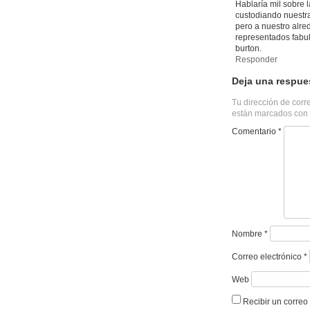
Hablaría mil sobre l
custodiando nuestra
pero a nuestro alr
representados fabul
burton.
Responder
Deja una respue
Tu dirección de corr
están marcados con
Comentario
*
Nombre
*
Correo electrónico
*
Web
Recibir un correo