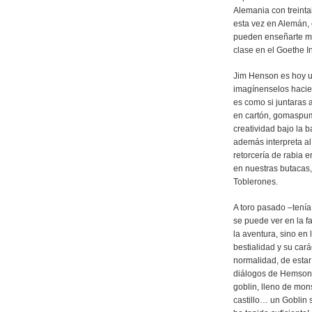
Alemania con treinta
esta vez en Alemán,
pueden enseñarte mu
clase en el Goethe Ins
Jim Henson es hoy u
imagínenselos haci
es como si juntaras a
en cartón, gomaspuma
creatividad bajo la 
además interpreta al
retorcería de rabia 
en nuestras butacas,
Toblerones.
A toro pasado –tení
se puede ver en la f
la aventura, sino en
bestialidad y su car
normalidad, de estar
diálogos de Hemson.
goblin, lleno de mon
castillo… un Goblin s