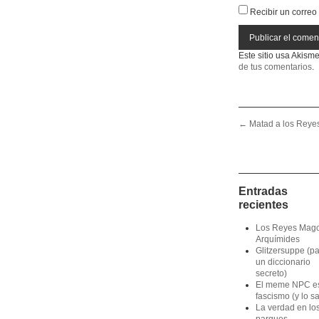
Recibir un correo
Este sitio usa Akism
de tus comentarios
.
Post navigation
←
Matad a los Reye
Entradas
recientes
Los Reyes Mag
Arquímides
Glitzersuppe (p
un diccionario
secreto)
El meme NPC e
fascismo (y lo s
La verdad en lo