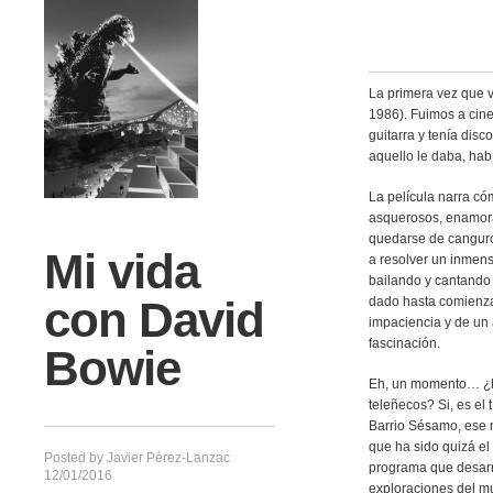
La primera vez que 
1986). Fuimos a cine
guitarra y tenía disc
aquello le daba, hab
La película narra có
asquerosos, enamora
quedarse de canguro
Mi vida
a resolver un inmenso
bailando y cantando
con David
dado hasta comienza 
impaciencia y de un 
fascinación.
Bowie
Eh, un momento… ¿ha
teleñecos? Si, es el
Barrio Sésamo, ese m
que ha sido quizá el 
Posted by
Javier Pérez-Lanzac
programa que desarro
12/01/2016
exploraciones del mu