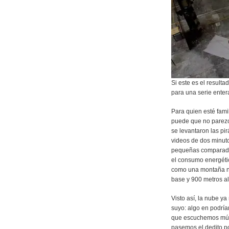
Si este es el result
para una serie enter
Para quien esté fami
puede que no parez
se levantaron las pi
videos de dos minut
pequeñas comparadas
el consumo energétic
como una montaña ne
base y 900 metros al
Visto así, la nube y
suyo: algo en podrí
que escuchemos mús
pasemos el dedito p