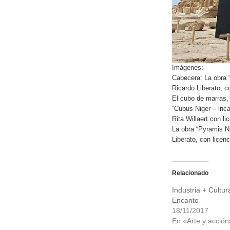
Imágenes:
Cabecera: La obra “
Ricardo Liberato, c
El cubo de marras,
“Cubus Niger – inc
Rita Willaert con li
La obra “Pyramis Ni
Liberato, con licen
Relacionado
Industria + Cultur
Encanto
18/11/2017
En «Arte y acción