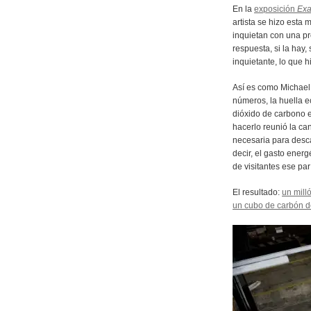
En la
exposición
Exa
artista se hizo esta
inquietan con una pr
respuesta, si la hay,
inquietante, lo que 
Así es como Michael
números, la huella ec
dióxido de carbono e
hacerlo reunió la c
necesaria para descar
decir, el gasto energ
de visitantes ese pa
El resultado:
un mill
un cubo de carbón d