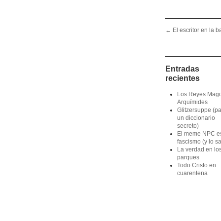
Post navigation
←
El escritor en la 
Entradas
recientes
Los Reyes Mag
Arquímides
Glitzersuppe (p
un diccionario
secreto)
El meme NPC e
fascismo (y lo s
La verdad en lo
parques
Todo Cristo en
cuarentena