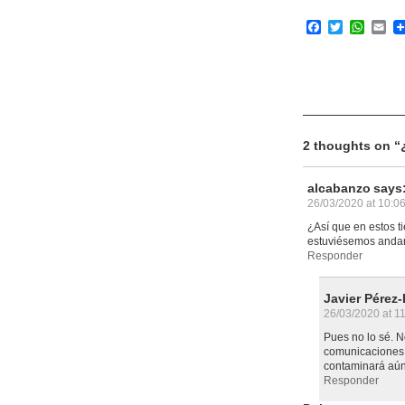
Facebook
Twitter
What
Em
2 thoughts on “
alcabanzo
says
26/03/2020 at 10:0
¿Así que en estos 
estuviésemos anda
Responder
Javier Pérez
26/03/2020 at 1
Pues no lo sé. No
comunicaciones y
contaminará aún
Responder