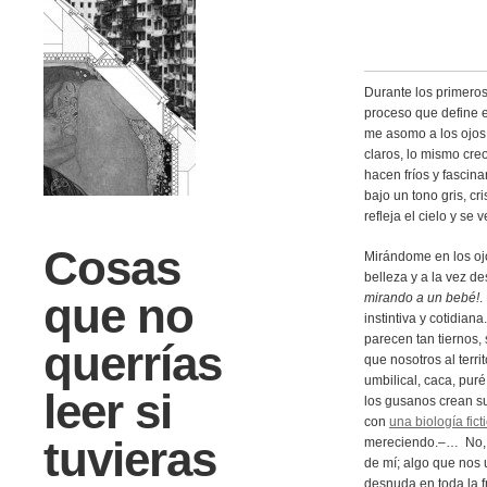
Durante los primeros
proceso que define e
me asomo a los ojos
claros, lo mismo cre
hacen fríos y fascina
bajo un tono gris, cr
refleja el cielo y se 
Cosas
Mirándome en los oj
belleza y a la vez 
que no
mirando a un bebé!
.
instintiva y cotidia
parecen tan tiernos
querrías
que nosotros al terri
umbilical, caca, pu
leer si
los gusanos crean sus
con
una biología fic
tuvieras
mereciendo.–… No, n
de mí; algo que nos 
desnuda en toda la f