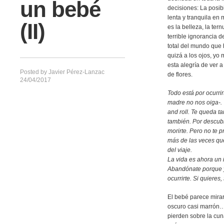
un bebé
decisiones: La posibi
lenta y tranquila en
(II)
es la belleza, la t
terrible ignorancia 
total del mundo que 
quizá a los ojos, yo
esta alegría de ver 
Posted by
Javier Pérez-Lanzac
de flores.
24/04/2017
Todo está por ocurrir
madre no nos oiga-. T
and roll. Te queda ta
también. Por descubr
morirte. Pero no te 
más de las veces que
del viaje.
La vida es ahora un i
Abandónate porque ya
ocurrirte. Si quieres
El bebé parece mirar
oscuro casi marrón…-
pierden sobre la cun