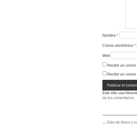
Nombre
*
Correo electrónico
*
Web
Recibir un correo
Recibir un correo
Este sitio usa Akism
de tus comentarios
.
Post navigation
←
Días de libros y r