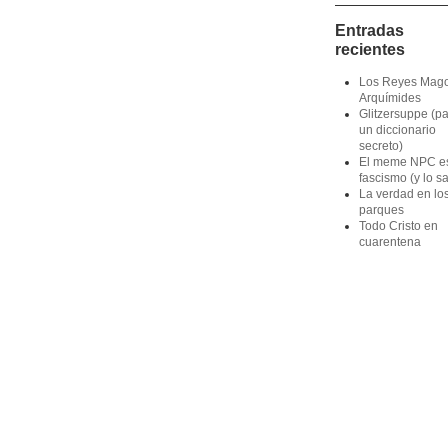
Entradas
recientes
Los Reyes Mag
Arquímides
Glitzersuppe (p
un diccionario
secreto)
El meme NPC e
fascismo (y lo s
La verdad en lo
parques
Todo Cristo en
cuarentena