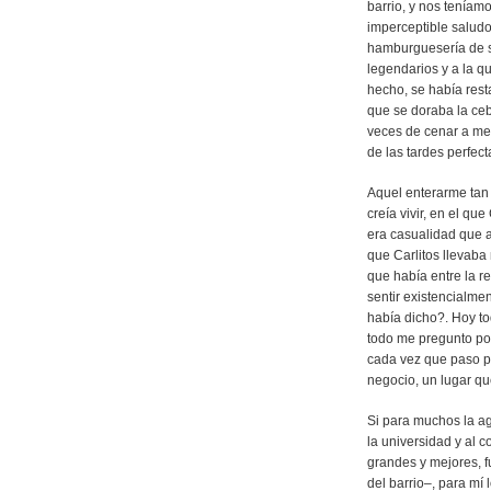
barrio, y nos teníam
imperceptible saludo
hamburguesería de 
legendarios y a la q
hecho, se había rest
que se doraba la ceb
veces de cenar a med
de las tardes perfec
Aquel enterarme tan
creía vivir, en el qu
era casualidad que 
que Carlitos llevaba
que había entre la r
sentir existencialm
había dicho?. Hoy to
todo me pregunto por
cada vez que paso po
negocio, un lugar q
Si para muchos la a
la universidad y al 
grandes y mejores, f
del barrio–, para mí 