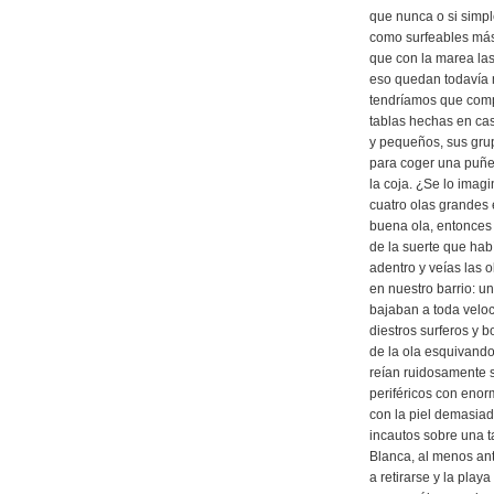
que nunca o si sim
como surfeables más
que con la marea la
eso quedan todavía 
tendríamos que compa
tablas hechas en cas
y pequeños, sus grup
para coger una puñe
la coja. ¿Se lo imag
cuatro olas grandes 
buena ola, entonces 
de la suerte que hab
adentro y veías las ol
en nuestro barrio: 
bajaban a toda velo
diestros surferos y
de la ola esquivando
reían ruidosamente 
periféricos con enor
con la piel demasia
incautos sobre una t
Blanca, al menos ant
a retirarse y la pla