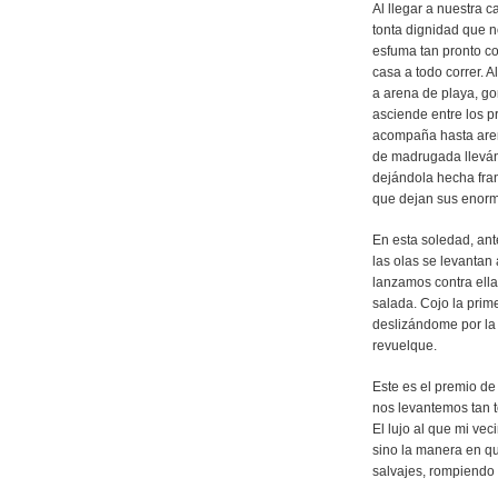
Al llegar a nuestra 
tonta dignidad que n
esfuma tan pronto c
casa a todo correr. 
a arena de playa, g
asciende entre los p
acompaña hasta aren
de madrugada llevándo
dejándola hecha fran
que dejan sus enorm
En esta soledad, ant
las olas se levantan 
lanzamos contra ella
salada. Cojo la prime
deslizándome por la 
revuelque.
Este es el premio de
nos levantemos tan 
El lujo al que mi vec
sino la manera en qu
salvajes, rompiendo 