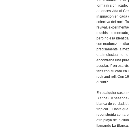
forma idiotizante de 
forma ni significado.
entonces vida al
Gru
inspiración en cada
colectiva del rock. 
revival, experimenta
muchísimo mercado, y
pero no esa identida
con madurez los diar
precisamente la mezc
era intelectualmente
encontraba una pure
aceptar. Y en esa vi
fans con su cara en 
rock and roll. Con 1
el surf?
En cualquier caso, n
Blanca». A pesar de
blanca de verdad, bl
tropical… Hasta que 
reconstruirla con ar
otra playa de la ciu
llamando La Blanca,