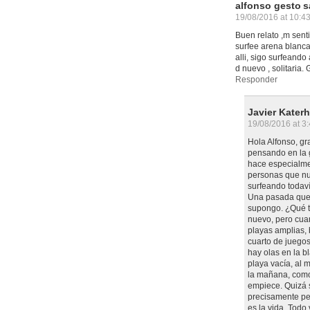
alfonso gesto
s
19/08/2016 at 10:4
Buen relato ,m senti
surfee arena blanca
alli, sigo surfeando
d nuevo , solitaria
Responder
Javier Kater
19/08/2016 at 3
Hola Alfonso, gr
pensando en la 
hace especialmen
personas que nu
surfeando todaví
Una pasada que s
supongo. ¿Qué t
nuevo, pero cuan
playas amplias,
cuarto de juegos
hay olas en la b
playa vacía, al 
la mañana, como 
empiece. Quizá 
precisamente per
es la vida. Todo