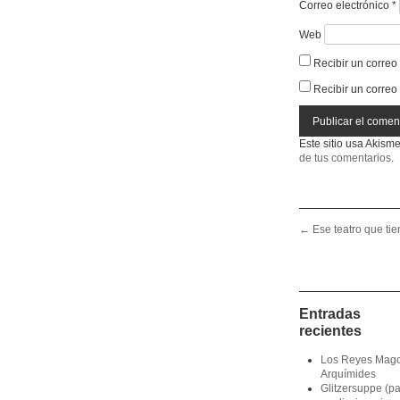
Correo electrónico
*
Web
Recibir un correo
Recibir un correo
Este sitio usa Akism
de tus comentarios
.
Post navigation
←
Ese teatro que ti
Entradas
recientes
Los Reyes Mag
Arquímides
Glitzersuppe (p