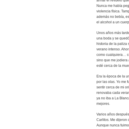
armar el revuelo que
Nunca me había pega
violencia física. Ta
además no bebía, es 
el alcohol a un cuer
Unos años más tarde 
una boda y se quedó
historia de la pali
verano intenso. Aho
como cualquiera… co
sino que me jodiera 
esté cerca de la mue
Era la época de la un
por las olas. Yo me 
sentir cerca de mi o
renovaba cada veran
ya no iba a La Blanc
mejores.
Varios años después
Carlitos. Me dijeron
Aunque nunca fuimos