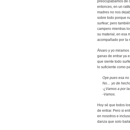
preocupábamos de c
entonces, en un rati
madres no nos dejaba
sobre todo porque n
surfear; pero tambié
campero mientras los
su material, en esa 
acompañado por la
Álvaro y yo miramos 
ganas de entrar ya e
que siente todo sur
lo suficiente como p
Oye pues esa no 
No… yo de hecho
-¿Vamos a por las
-Vamos.
Hoy sé que todos los
de entrar. Pero si en
en nosotros e inclus
danza que solo baila