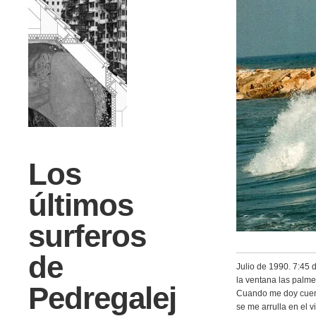
Los
últimos
surferos
de
Julio de 1990. 7:45 
la ventana las palme
Pedregalej
Cuando me doy cuent
se me arrulla en el v