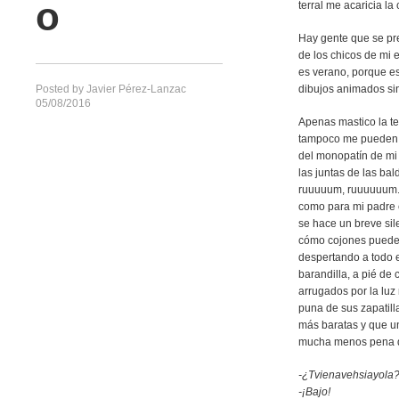
o
terral me acaricia la
Hay gente que se pr
de los chicos de mi
es verano, porque es
Posted by
Javier Pérez-Lanzac
dibujos animados si
05/08/2016
Apenas mastico la t
tampoco me pueden d
del monopatín de mi 
las juntas de las bal
ruuuuum, ruuuuuum. 
como para mi padre e
se hace un breve sil
cómo cojones puede s
despertando a todo e
barandilla, a pié de 
arrugados por la luz
puna de sus zapatil
más baratas y que u
mucha menos pena que
-¿Tvienavehsiayola
-¡Bajo!