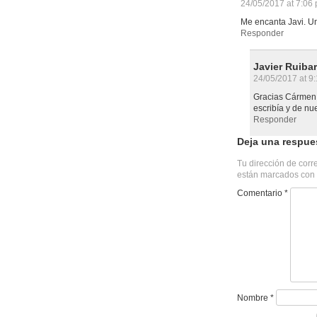
24/05/2017 at 7:06
Me encanta Javi. U
Responder
Javier Ruiba
24/05/2017 at 9
Gracias Cármen,
escribía y de nu
Responder
Deja una respue
Tu dirección de corr
están marcados con
Comentario
*
Nombre
*