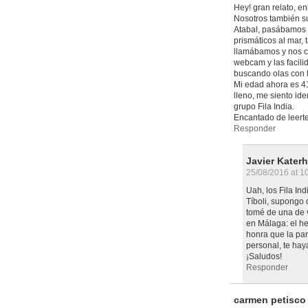
Hey! gran relato, e
Nosotros también s
Atabal, pasábamos 
prismáticos al mar,
llamábamos y nos c
webcam y las facili
buscando olas con l
Mi edad ahora es 41
lleno, me siento ide
grupo Fila India.
Encantado de leerte
Responder
Javier Kater
25/08/2016 at 1
Uah, los Fila In
Tíboli, supongo
tomé de una de 
en Málaga: el he
honra que la pa
personal, te hay
¡Saludos!
Responder
carmen petisco