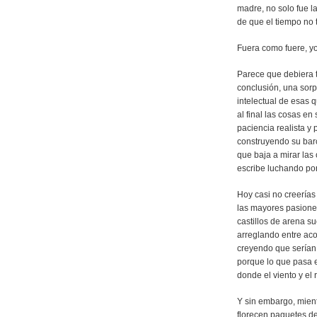
madre, no solo fue l
de que el tiempo no 
Fuera como fuere, y
Parece que debiera t
conclusión, una sorp
intelectual de esas 
al final las cosas e
paciencia realista y 
construyendo su barca
que baja a mirar las
escribe luchando por 
Hoy casi no creería
las mayores pasione
castillos de arena s
arreglando entre ac
creyendo que serían 
porque lo que pasa e
donde el viento y el 
Y sin embargo, mient
florecen paquetes de