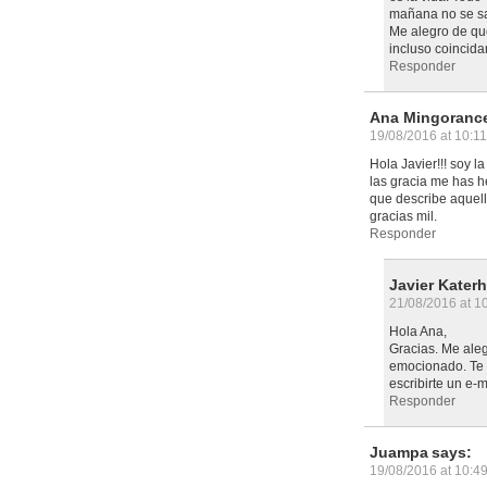
mañana no se 
Me alegro de qu
incluso coincida
Responder
Ana Mingorance
19/08/2016 at 10:1
Hola Javier!!! soy l
las gracia me has hec
que describe aquella
gracias mil.
Responder
Javier Kater
21/08/2016 at 1
Hola Ana,
Gracias. Me ale
emocionado. Te 
escribirte un e-
Responder
Juampa
says:
19/08/2016 at 10:4