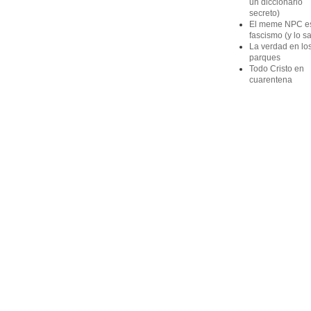
un diccionario
secreto)
El meme NPC e
fascismo (y lo s
La verdad en lo
parques
Todo Cristo en
cuarentena