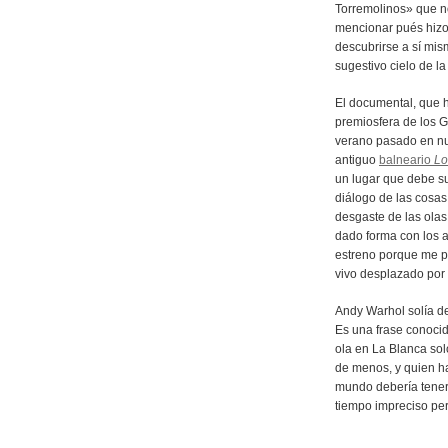
Torremolinos» que n
mencionar pués hizo
descubrirse a sí mis
sugestivo cielo de la 
El documental, que h
premiosfera de los G
verano pasado en nue
antiguo
balneario
Lo
un lugar que debe su
diálogo de las cosas 
desgaste de las olas 
dado forma con los a
estreno porque me p
vivo desplazado por l
Andy Warhol solía d
Es una frase conocid
ola en La Blanca sol
de menos, y quien ha
mundo debería tener 
tiempo impreciso per
________________