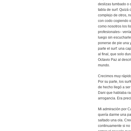
deslizas tumbado o d
tabla de surf. Quizá 
complejo de otros, 
con codo cogiendo ol
como nosotros los l
profesionales– venía
luego sin escucharle
ponerse de pie una y
parte el surf: una c
al final, que solo d
Octavio Paz al descr
mundo.
Crecimos muy rápido 
Por su parte, los sur
de hecho llegó a ser
Dani que hablaba ra
arrogancia. Era preci
Mi admiración por Ca
quería darme una pal
saltado una ola. Cre
continuamente si no