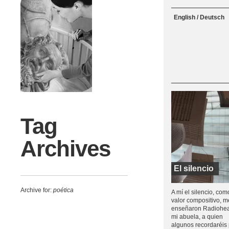
Menu
Skip to content
English / Deutsch
Tag
Archives
El silencio
Archive for:
poética
A mí el silencio, com
valor compositivo, m
enseñaron Radiohe
mi abuela, a quien
algunos recordaréis