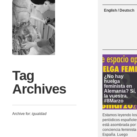
Menu
Skip to content
English / Deutsch
Tag
¿No hay
huelga
Archives
feminista en
Alemania? Sí,
la vuestra.
#8Marzo
Archive for:
igualdad
Estamos leyendo los
periódicos españoles
está asombrada por 
conciencia feminista
España. Luego