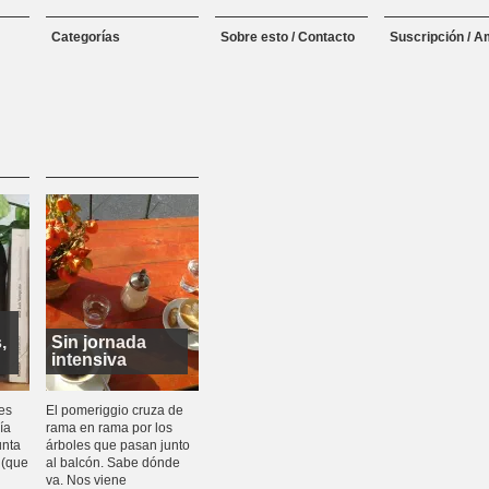
Categorías
Sobre esto / Contacto
Suscripción / A
,
Sin jornada
intensiva
es
El pomeriggio cruza de
ía
rama en rama por los
unta
árboles que pasan junto
 (que
al balcón. Sabe dónde
va. Nos viene