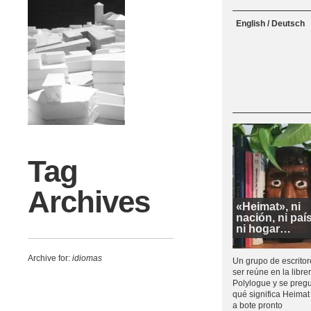
Menu
Skip to content
English / Deutsch
Tag
Archives
«Heimat», ni
nación, ni país
ni hogar…
Archive for:
idiomas
Un grupo de escritor
ser reúne en la librer
Polylogue y se preg
qué significa Heimat
a bote pronto