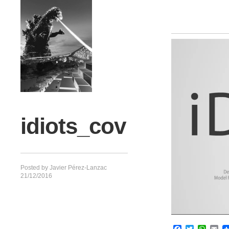
idiots_cov
Posted by
Javier Pérez-Lanzac
21/12/2016
Facebook
Twitter
What
Em