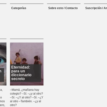
Categorías
Sobre esto / Contacto
Suscripción / A
Eternidad:
n
para un
diccionario
secreto
a,
–Mamá, ¿mañana hay
colegio? –Sí. –¿y al otro?
lo
–Sí. –¿Y al otro? –Sí. –¿Y
rnos
al otro –También. –¿y al
ero,
otro?