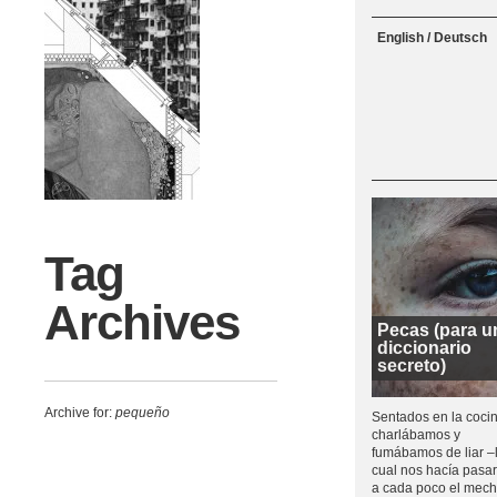
Menu
Skip to content
English / Deutsch
Tag
Archives
Pecas (para u
diccionario
secreto)
Archive for:
pequeño
Sentados en la cocin
charlábamos y
fumábamos de liar –
cual nos hacía pasa
a cada poco el mech