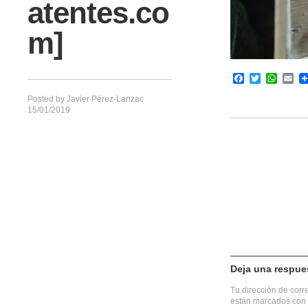
atentes.co
m]
Facebook
Twitter
What
Em
Posted by
Javier Pérez-Lanzac
15/01/2019
Deja una respue
Tu dirección de corr
están marcados con