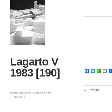
Lagarto V
1983 [190]
Facebook
Twitter
What
Em
← Previous
Posted by
Javier Pérez-Lanzac
10/02/2017