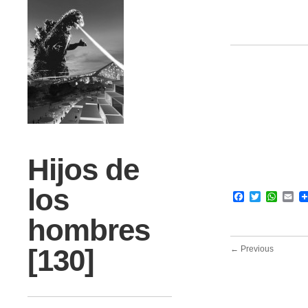
Hijos de
los
Facebook
Twitter
What
Em
hombres
[130]
← Previous